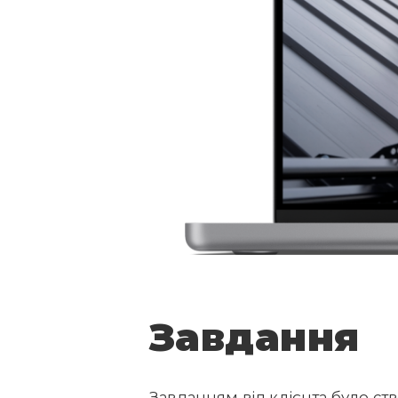
Завдання
Завданням від клієнта було ст