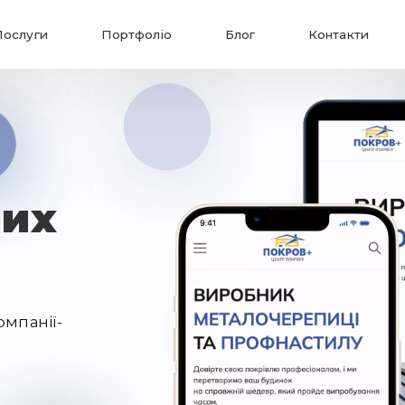
Послуги
Портфоліо
Блог
Контакти
них
омпанії-
Надіслати