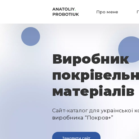
Про мене
Виробник
покрівель
матеріалів
Сайт-каталог для у
країнської к
виробника “Покров+”
Замовити сайт