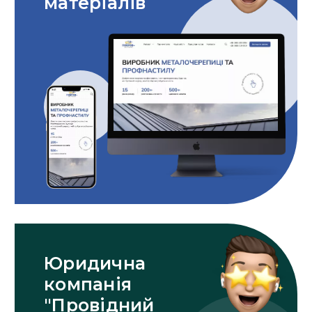
матеріалів
Юридична
компанія
"Провідний